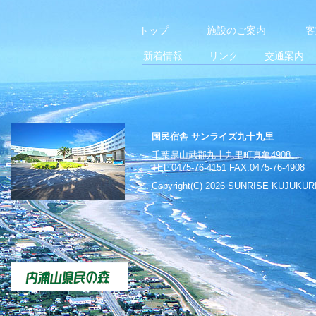
トップ
施設のご案内
客
新着情報
リンク
交通案内
国民宿舎 サンライズ九十九里
千葉県山武郡九十九里町真亀4908
TEL:0475-76-4151 FAX:0475-76-4908
Copyright(C)
2026 SUNRISE KUJUKURI A