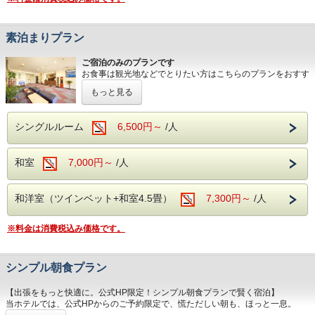
素泊まりプラン
ご宿泊のみのプランです
お食事は観光地などでとりたい方はこちらのプランをおすす
めします♪
もっと見る
※宮城県条例により2026年1月13日ご宿泊分から1人1泊
あたり税抜き6000円以上の場合300円の宿泊税を別途い
ただきます。
シングルルーム
6,500円～
/人
和室
7,000円～
/人
和洋室（ツインベット+和室4.5畳）
7,300円～
/人
※料金は消費税込み価格です。
シンプル朝食プラン
【出張をもっと快適に。公式HP限定！シンプル朝食プランで賢く宿泊】
当ホテルでは、公式HPからのご予約限定で、慌ただしい朝も、ほっと一息。
焼きたてのトーストと厳選しました香りの良いコーヒーで、心地よい一日を始め