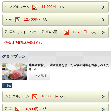
ただきます。
シングルルーム
11,900円～
/人
和室
12,400円～
/人
和洋室（ツインベット+和室4.5畳）
12,700円～
/人
※料金は消費税込み価格です。
夕食付プラン
地場産食材、三陸産魚介を使った自慢の料理をお楽しみくだ
さい♪
ご夕食のみ付いたプランです。
もっと見る
※宮城県条例により2026年1月13日ご宿泊分から1人1泊
あたり税抜き6000円以上の場合300円の宿泊税を別途い
夕食
ただきます。
シングルルーム
10,300円～
/人
和室
10,800円～
/人