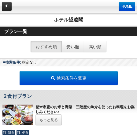
HOME
ホテル望遠閣
プラン一覧
おすすめ順
安い順
高い順
■検索条件:
指定なし
検索条件を変更
２食付プラン
登米市産のお米と野菜 三陸産の魚介を使ったお料理をお楽
しみください♪
もっと見る
※宮城県条例により2026年1月13日ご宿泊分から1人1泊
あたり税抜き6000円以上の場合300円の宿泊税を別途い
朝食
夕食