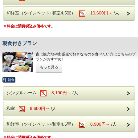
和洋室（ツインベット+和室4.5畳）
10,600円～
/人
※料金は消費税込み価格です。
朝食付きプラン
夜は観光地や出張先で好きなものを食べたい方はこちらのプ
ランがおすすめ♪
どこか懐かしい和朝食をお楽しみください。
もっと見る
※宮城県条例により2026年1月13日ご宿泊分から1人1泊
あたり税抜き6000円以上の場合300円の宿泊税を別途い
朝食
ただきます。
シングルルーム
8,100円～
/人
和室
8,600円～
/人
和洋室（ツインベット+和室4.5畳）
8,900円～
/人
※料金は消費税込み価格です。