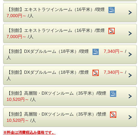
○和食処「きくすい」
営業時間：昼・11:30～15:00（ラストオーダー14:00）
【別館】エキストラツインルーム（16平米）/喫煙
夜・17:30～21:00（ラストオーダー20:00）
7,000円～
/人
※定休日：毎週水曜日、12月31日
※他、臨時休業日も場合によってはございます。お問い
合わせをお願いいたします。
【別館】エキストラツインルーム（16平米）/禁煙
◎宿泊者特典：ご夕食が10％割引！（一部メニューを除
7,000円～
/人
く）
○カトルセゾン
【別館】DXダブルルーム（18平米）/喫煙
7,340円～
/
・昼食 11:30〜15:00、ラストオーダー14:00
内容：洋食
人
※昼食は月曜定休日、他臨時休業あり
【別館】DXダブルルーム（18平米）/禁煙
7,340円～
/
人
【別館】高層階・DXツインルーム（35平米）/喫煙
10,520円～
/人
【別館】高層階・DXツインルーム（35平米）/禁煙
10,520円～
/人
※料金は消費税込み価格です。