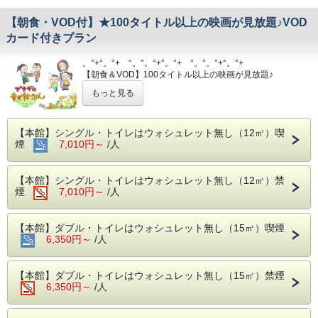
【朝食・VOD付】★100タイトル以上の映画が見放題♪VOD
カード付きプラン
。°+°。°+ °。°。°+°。°+ °。°。°+°。°+
【朝食＆VOD】100タイトル以上の映画が見放題♪
VOD＆朝食付プラン
もっと見る
。°+°。°+ °。°。°+°。°+ °。°。°+°。°+
別個でVODカードと朝食をご利用するより断っ然お得なセ
ットプランですよ〜♪
【本館】シングル・トイレはウォシュレット無し（12㎡）喫
煙
7,010円～
/人
【朝食】１階カトルセゾン
６：３０〜９：３０、ラストオーダー
【本館】シングル・トイレはウォシュレット無し（12㎡）禁
煙
7,010円～
/人
９：００
※元日は８時オープン
【本館】ダブル・トイレはウォシュレット無し（15㎡）喫煙
内容：バイキング形式（ビニール手
6,350円～
/人
袋、マスクの用意あり）
【本館】ダブル・トイレはウォシュレット無し（15㎡）禁煙
【客室】
6,350円～
/人
・音に敏感な方やウォシュレット付トイレ、
安定したWi-Fiをご希望の方は、別館客室を