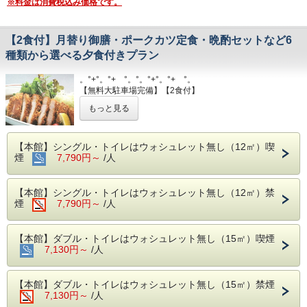
※料金は消費税込み価格です。
【2食付】月替り御膳・ポークカツ定食・晩酌セットなど6
種類から選べる夕食付きプラン
。°+°。°+ °。°。°+°。°+ °。
【無料大駐車場完備】【2食付】
『夕食はお料理が選べる』プラン！
もっと見る
。°+°。°+ °。°。°+°。°+ °。
宿泊当日の夕食と翌日の朝食が付いているお得なプラ
【本館】シングル・トイレはウォシュレット無し（12㎡）喫
ンです♪
煙
7,790円～
/人
※１９:５０までに先にチェックイン手続きをお願いい
たします。
【本館】シングル・トイレはウォシュレット無し（12㎡）禁
【夕食】１階和食処きくすい（全席掘りごたつ式）
煙
7,790円～
/人
（１７：００〜２１：００、ラストオーダー２０：
００ 毎週水曜定休日、その他臨時休業日あり）
【本館】ダブル・トイレはウォシュレット無し（15㎡）喫煙
＜メニュー例＞
7,130円～
/人
・青山料理長が好きな晩酌セット（生ビール１杯セッ
ト）
・きくすい特別定食（品数が多くて女性にも大人
【本館】ダブル・トイレはウォシュレット無し（15㎡）禁煙
気！）
7,130円～
/人
・滋養豚ステーキ定食（ご飯大盛OK！）