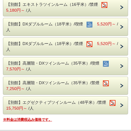
○カトルセゾン
【別館】エキストラツインルーム（16平米）/禁煙
・朝食 ６：３０〜９：３０、ラストオーダー９：００
5,180円～
/人
内容：バイキング形式（ビニール手袋、マスクの用意あ
り）
料金：１，１００円（税込）
【別館】DXダブルルーム（18平米）/喫煙
5,520円～
/
・昼食 １１：３０〜１５：００、ラストオーダー１４：０
人
０
内容：洋食
※昼食は月曜定休日、他臨時休業あり
【別館】DXダブルルーム（18平米）/禁煙
5,520円～
/
人
【別館】高層階・DXツインルーム（35平米）/喫煙
7,570円～
/人
【別館】高層階・DXツインルーム（35平米）/禁煙
7,250円～
/人
【別館】エグゼクティブツインルーム（48平米）/禁煙
15,750円～
/人
※料金は消費税込み価格です。