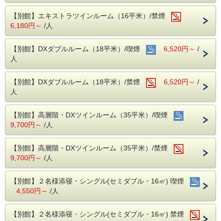
定休日：水曜日、12月31日
※臨時休業日あり（お問い合わせをお願いいたします）
【別館】エキストラツインルーム（16平米）/禁煙
☆宿泊者特典：ご夕食が10％割引！（一部メニューを除
6,180円～
/人
く）
○カトルセゾン
【別館】DXダブルルーム（18平米）/喫煙
6,520円～
/
・朝食 6:30～9:30、ラストオーダー9:00
内容：バイキング形式（マスク、ビニール手袋等の用意あ
人
り）
料金：￥1，100（税込）
【別館】DXダブルルーム（18平米）/禁煙
6,520円～
/
人
【別館】高層階・DXツインルーム（35平米）/喫煙
9,700円～
/人
【別館】高層階・DXツインルーム（35平米）/禁煙
9,700円～
/人
【別館】２名様添寝・シングル(セミダブル・16㎡) 喫煙
4,550円～
/人
【別館】２名様添寝・シングル(セミダブル・16㎡) 禁煙