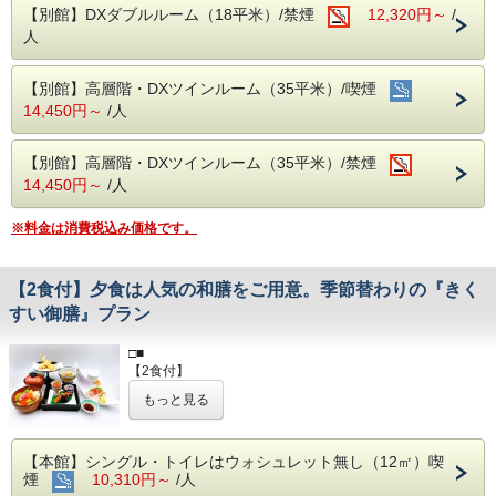
（受付は、当日お昼１２時迄にご予約された分。タ
【別館】DXダブルルーム（18平米）/禁煙
12,320円～
/
バコ臭が全て取れる訳ではないことをご了承下さ
人
い。）
【別館】高層階・DXツインルーム（35平米）/喫煙
【２泊以上されるお客様へ】
全泊分のご予約を一度にお取り出来なかった場合は、備考欄
14,450円～
/人
に「〇日も別で予約済」とご入力ください。同じお部屋をご
用意しやすくなります。（同じ客室タイプの予約に限りま
す）
【別館】高層階・DXツインルーム（35平米）/禁煙
14,450円～
/人
【自社サイト限定！チェックアウト１２：００まで無料】
１０：００～１２：００の間にチェックアウトをご希望の方
※料金は消費税込み価格です。
は、事前にご連絡を頂きますようお願いいたします。（場合
によっては承ることが出来ないこともございます。）
【2食付】夕食は人気の和膳をご用意。季節替わりの『きく
すい御膳』プラン
□■
【2食付】
夕食はきくすい御膳
もっと見る
□■
宿泊当日の夕食と翌日の朝食が付いているプランです♪
【夕食】１階和食処きくすい（全席掘りごたつ式）
（１７：００～２１：００、ラストオーダー２０：００ 毎
【本館】シングル・トイレはウォシュレット無し（12㎡）喫
週水曜定休日、その他臨時休業日あり）
煙
10,310円～
/人
※１９:５０までに先にチェックイン手続きをお願いいたし