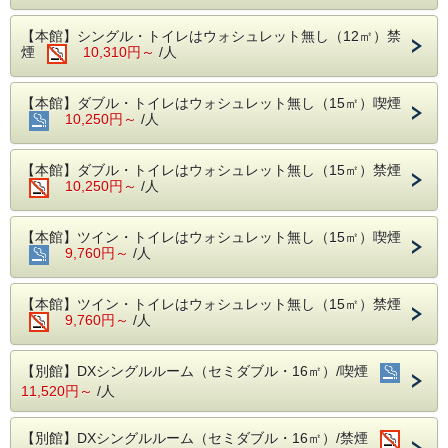
ます。
【本館】シングル・トイレはウォシュレット無し（12㎡）禁
＜ご夕食お品書き＞
煙
10,310円～
/人
・季節の前菜
・季節の御造り
・天ぷら
【本館】ダブル・トイレはウォシュレット無し（15㎡）喫煙
・蓋物
10,250円～
/人
・茶碗蒸し
・ちらし鮨
・お吸い物
【本館】ダブル・トイレはウォシュレット無し（15㎡）禁煙
10,250円～
/人
【朝食】
30種類以上の月替りバイキング～プラザの幸せ朝ごはん～
１階レストランカトルセゾン
【本館】ツイン・トイレはウォシュレット無し（15㎡）喫煙
6:30～9:30、ラストオーダー9:00 ※元日は８時オープン
9,760円～
/人
内容：バイキング形式（マスク、ビニール手袋等の用意あ
り）
30種類以上のバイキング♪一部月替りでメニューが変わりま
【本館】ツイン・トイレはウォシュレット無し（15㎡）禁煙
す。
9,760円～
/人
【客室】
・音に敏感な方やウォシュレット付トイレ、安定したWi-Fi
をご希望の方は、別館客室をおすすめいたします。
【別館】DXシングルルーム（セミダブル・16㎡）/喫煙
・お子様の添寝を希望される場合は、お電話にてお問い合わ
11,520円～
/人
せ下さい。（本館は不可）
・禁煙部屋または喫煙部屋をご希望でも空室がない場合、備
考欄に『○○部屋希望』とご記入ください。
【別館】DXシングルルーム（セミダブル・16㎡）/禁煙
チェックインより前に空室が出れば移動いたします。