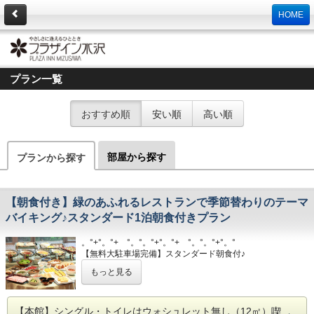
HOME
プラン一覧
おすすめ順
安い順
高い順
部屋から探す
プランから探す
【朝食付き】緑のあふれるレストランで季節替わりのテーマ
バイキング♪スタンダード1泊朝食付きプラン
。°+°。°+ °。°。°+°。°+ °。°。°+°。°
【無料大駐車場完備】スタンダード朝食付♪
。°+°。°+ °。°。°+°。°+ °。°。°+°。°
もっと見る
豊富なドリンクバー付きの朝食をお得に召し上がれ
るプランです♪
【本館】シングル・トイレはウォシュレット無し（12㎡）喫
【朝食】１階カトルセゾン