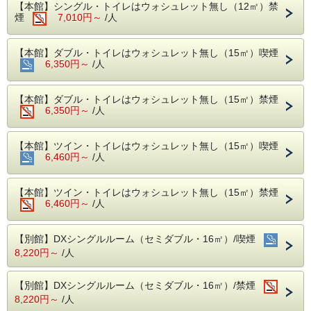
【朝食】
【本館】シングル・トイレはウォシュレット無し（12㎡）禁
〇カトルセゾン
煙
7,010円～
/人
営業時間：6:30～9:30 (ラストオーダー9:00)
※元日は８時オープン
内容：バイキング形式（ビニール手袋、マスクの用意あ
【本館】ダブル・トイレはウォシュレット無し（15㎡）喫煙
り）
6,350円～
/人
【客室】
※音に敏感な方やウォシュレット付きトイレ、安定したWi-
【本館】ダブル・トイレはウォシュレット無し（15㎡）禁煙
Fiをご希望の方は、別館客室をおすすめいたします。
6,350円～
/人
※お子様(小学生まで）の添寝を希望される場合は、お電話
にてお問い合わせ下さいませ。別途料金が必要な場合もござ
います。（本館での添寝不可）
【本館】ツイン・トイレはウォシュレット無し（15㎡）喫煙
※Ｗｉ-ｆｉ利用可能（無料）
6,460円～
/人
※貸出用の電気スタンドあり（数に限りあり）
【２泊以上されるお客様へ】
【本館】ツイン・トイレはウォシュレット無し（15㎡）禁煙
全泊分のご予約を一度にお取り出来なかった場合は、備考欄
6,460円～
に「〇日も別で予約済」とご入力ください。同じお部屋をご
/人
用意しやすくなります。（同じ客室タイプの予約に限りま
す）
【別館】DXシングルルーム（セミダブル・16㎡）/喫煙
【自社サイト限定！チェックアウト１２：００まで無料】
8,220円～
/人
１０：００～１２：００の間にチェックアウトをご希望の方
は、事前にご連絡を頂きますようお願いいたします。（場合
によっては承ることが出来ないこともございます。）
【別館】DXシングルルーム（セミダブル・16㎡）/禁煙
8,220円～
/人
【館内レストラン】