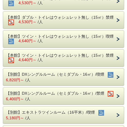
チェックインより前に空室が出れば移動いたします。
4,530円～
/人
・禁煙部屋をご希望の方で喫煙部屋を予約された場合、事前
にオゾン脱臭機で脱臭対応をいたします。
（受付は当日お昼１２時迄にご予約された分。タバコ臭が全
【本館】ダブル・トイレはウォシュレット無し（15㎡）禁煙
て取れる訳ではないことをご了承下さい。）
4,530円～
/人
【２泊以上されるお客様へ】
全泊分のご予約を一度にお取り出来なかった場合は、備考欄
【本館】ツイン・トイレはウォシュレット無し（15㎡）喫煙
に「〇日も別で予約済」とご入力ください。同じお部屋をご
4,640円～
/人
用意しやすくなります。（同じ客室タイプの予約に限りま
す）
【本館】ツイン・トイレはウォシュレット無し（15㎡）禁煙
【自社サイト限定！チェックアウト１２：００まで無料】
4,640円～
１０：００～１２：００の間にチェックアウトをご希望の方
/人
は、事前にご連絡を頂きますようお願いいたします。（場合
によっては承ることが出来ないこともございます。）
【別館】DXシングルルーム（セミダブル・16㎡）/喫煙
【館内レストラン】
6,820円～
/人
○和食処「きくすい」※全席掘りごたつ式
営業時間：昼・11:30〜15:00（ラストオーダー14:00）
夜・17:00〜21:00（ラストオーダー20:00）
【別館】DXシングルルーム（セミダブル・16㎡）/禁煙
定休日：毎週水曜日、12月31日
6,400円～
/人
（臨時休業日もございます。お問い合わせをお願いいたしま
す。）
【別館】エキストラツインルーム（16平米）/喫煙
☆宿泊者特典：ご夕食が10％割引！（一部メニューを除
5,180円～
/人
く）