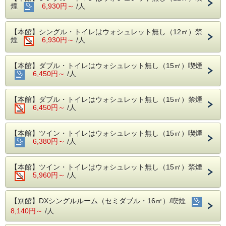
煙
6,930円～
/人
６：３０〜９：３０、ラストオーダー９：００
※元日は８時オープン
内容：バイキング形式（ビニール手袋、マスク
【本館】シングル・トイレはウォシュレット無し（12㎡）禁
の用意あり）
煙
6,930円～
/人
【客室】
・音に敏感な方やウォシュレット付トイレ、安定したWi-Fi
【本館】ダブル・トイレはウォシュレット無し（15㎡）喫煙
をご希望の方は、別館客室をおすすめいたします。
6,450円～
/人
・お子様の添寝を希望される場合は、お電話にてお問い合わ
せ下さい。（本館は不可）
・Ｗｉ-ｆｉ無料
【本館】ダブル・トイレはウォシュレット無し（15㎡）禁煙
・貸出用電気スタンドあり（数に限りあり）
6,450円～
/人
・禁煙部屋または喫煙部屋をご希望でも空室がない場合、備
考欄に『○○部屋希望』とご記入ください。
チェックインより前に空室が出れば移動いたします。
【本館】ツイン・トイレはウォシュレット無し（15㎡）喫煙
・禁煙部屋をご希望の方で喫煙部屋を予約された場合、事前
6,380円～
/人
にオゾン脱臭機で脱臭対応をいたします。
（受付は当日お昼１２時迄にご予約された分。タバコ臭が全
て取れる訳ではないことをご了承下さい。）
【本館】ツイン・トイレはウォシュレット無し（15㎡）禁煙
【２泊以上されるお客様へ】
5,960円～
/人
全泊分のご予約を一度にお取り出来なかった場合は、備考欄
に「〇日も別で予約済」とご入力ください。同じお部屋をご
用意しやすくなります。（同じ客室タイプの予約に限りま
【別館】DXシングルルーム（セミダブル・16㎡）/喫煙
す）
8,140円～
/人
【自社サイト限定！チェックアウト１２：００まで無料】