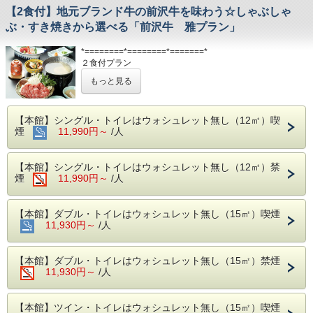
【2食付】地元ブランド牛の前沢牛を味わう☆しゃぶしゃ
ぶ・すき焼きから選べる「前沢牛 雅プラン」
*========*========*=======*
２食付プラン
夕食は前沢牛「雅-MIYABI-」
もっと見る
*========*========*=======*
宿泊当日の夕食と翌日の朝食が付いているお得なプラ
【本館】シングル・トイレはウォシュレット無し（12㎡）喫
ンです♪
煙
11,990円～
/人
※宿泊予約をされる際は、備考欄に「すき焼き」または「し
ゃぶしゃぶ」のどちらを召し上がるかをご記入ください。
※当日は１９:５０までに先にチェックイン手続きをお
【本館】シングル・トイレはウォシュレット無し（12㎡）禁
願いいたします。
煙
11,990円～
/人
【夕食】１階和食処きくすい（全席掘りごたつ式）
（１７：００〜２１：００、ラストオーダー２０：
【本館】ダブル・トイレはウォシュレット無し（15㎡）喫煙
００ 毎週水曜定休日、その他臨時休業日あり）
11,930円～
/人
＜前沢牛しゃぶしゃぶ「雅-MIYABI」＞
・先
附け
【本館】ダブル・トイレはウォシュレット無し（15㎡）禁煙
・前菜盛り合わせ
11,930円～
/人
・刺身３種盛
・前沢牛しゃぶしゃぶ、野菜色々（ポン酢・ゴマだれ・薬
味）
【本館】ツイン・トイレはウォシュレット無し（15㎡）喫煙
・茶碗蒸し