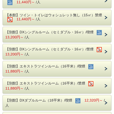
11,440円～
/人
・ご飯、味噌汁
・デザート
【本館】ツイン・トイレはウォシュレット無し（15㎡）禁煙
☆追加のメニューは殆どが１０％割引可能！
11,440円～
/人
☆夕食メニューは、予告なく変更や完売になる場合
がございます。
【別館】DXシングルルーム（セミダブル・16㎡）/喫煙
13,200円～
/人
【朝食】１階カトルセゾン
（６：３０〜９：３０、ラストオーダー９：０
０）
【別館】DXシングルルーム（セミダブル・16㎡）/禁煙
内容：バイキング形式（ビニール手袋、マスク
13,200円～
/人
の用意あり）
【客室】
【別館】エキストラツインルーム（16平米）/喫煙
・音に敏感な方やウォシュレット付トイレをご希望の
方は、別館客室をおすすめいたします。
11,880円～
/人
・お子様の添寝を希望される場合は、お電話にてお問
い合わせ下さい。（本館は不可）
【別館】エキストラツインルーム（16平米）/禁煙
・貸出用電気スタンドあり（台数に限りあり）
11,880円～
/人
・禁煙部屋または喫煙部屋をご希望でも空室がない場
合、備考欄に『○○部屋希望』とご記入ください。
チェックインより前に空室が出れば移動いたしま
【別館】DXダブルルーム（18平米）/喫煙
12,320円～
/
す。
人
・禁煙部屋をご希望の方で喫煙部屋を予約された場
合、事前にオゾン脱臭機で脱臭対応をいたします。