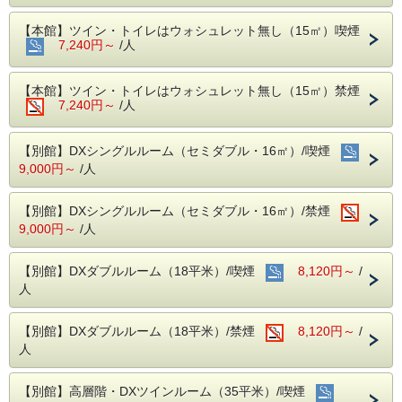
etc.
☆追加のメニューは殆どが１０％割引可能！
【本館】ツイン・トイレはウォシュレット無し（15㎡）喫煙
7,240円～
/人
☆夕食メニューは、予告なく変更や完売になる場合
がございます。
【本館】ツイン・トイレはウォシュレット無し（15㎡）禁煙
【朝食】１階カトルセゾン
7,240円～
/人
（６：３０〜９：３０、ラストオーダー９：０
０）
内容：バイキング形式（ビニール手袋、マスク
【別館】DXシングルルーム（セミダブル・16㎡）/喫煙
の用意あり）
9,000円～
/人
【客室】
・音に敏感な方やウォシュレット付トイレをご希望の
【別館】DXシングルルーム（セミダブル・16㎡）/禁煙
方は、別館客室をおすすめいたします。
9,000円～
/人
・お子様の添寝を希望される場合は、お電話にてお問
い合わせ下さい。（本館は不可）
・貸出用電気スタンドあり（台数に限りあり）
【別館】DXダブルルーム（18平米）/喫煙
8,120円～
/
・禁煙部屋または喫煙部屋をご希望でも空室がない場
人
合、備考欄に『○○部屋希望』とご記入ください。
チェックインより前に空室が出れば移動いたしま
【別館】DXダブルルーム（18平米）/禁煙
8,120円～
/
す。
人
・禁煙部屋をご希望の方で喫煙部屋を予約された場
合、事前にオゾン脱臭機で脱臭対応をいたします。
（受付は、当日お昼１２時迄にご予約された分。タ
【別館】高層階・DXツインルーム（35平米）/喫煙
バコ臭が全て取れる訳ではないことをご了承下さ