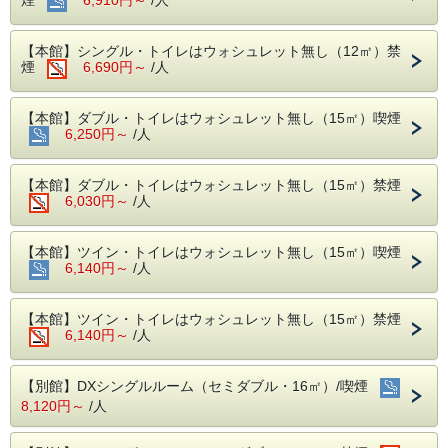
夕食は6種類からお選びいただけます。
※１９:５０までに先にチェックイン手続きをお願いい
定休日：毎週水曜日、12月31日
たします。
【本館】シングル・トイレはウォシュレット無し（12㎡）禁
※臨時休業日もございます。お問い合わせ
煙
6,690円～
/人
【夕食】１階和食処きくすい（全席掘りごたつ式）
をお願いいたします。
（１７：００〜２１：００、ラストオーダー２０：
☆宿泊者特典：ご夕食が10％割引！（一部
【本館】ダブル・トイレはウォシュレット無し（15㎡）喫煙
００ 毎週水曜定休日、その他臨時休業日あり）
メニューを除く）
6,250円～
/人
＜メニュー例＞
・青山料理長が好きな晩酌セット（生ビール１杯セッ
○カトルセゾン
【本館】ダブル・トイレはウォシュレット無し（15㎡）禁煙
ト）
6,030円～
/人
・昼 11:30〜15:00、ラストオーダー
・きくすい特別定食（品数が多くて女性にも大人気！
・滋養豚カツ定食（ガッツリ派におすすめ！）
14:00
etc.
【本館】ツイン・トイレはウォシュレット無し（15㎡）喫煙
内容：洋食
☆追加のメニューは殆どが１０％割引！
6,140円～
/人
※昼食は月曜定休日、他臨時休
☆夕食メニューは、予告なく変更や完売になる場合
がございます。
業あり
【客室】
【本館】ツイン・トイレはウォシュレット無し（15㎡）禁煙
・音に敏感な方やウォシュレット付トイレをご希望の
6,140円～
/人
方は、別館客室をおすすめいたします。
・お子様の添寝を希望される場合は、お電話にてお問
【別館】DXシングルルーム（セミダブル・16㎡）/喫煙
い合わせ下さい。（本館は不可）
・電気スタンドをご希望の方はチェックイン時にお申
8,120円～
/人
し付け下さい。（台数に限りあり）
・Ｗｉ-ｆｉ無料