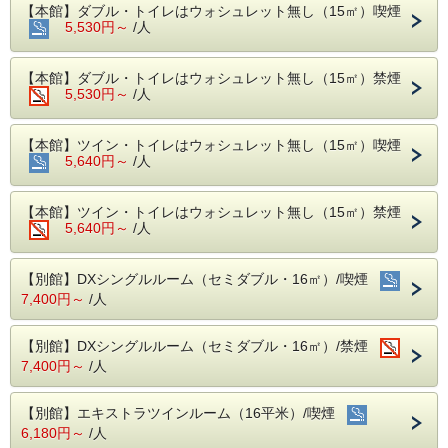
・お子様(小学生まで）の添寝を希望される場合は、お電話
【本館】ダブル・トイレはウォシュレット無し（15㎡）喫煙
にてお問い合わせ下さいませ。別途料金が必要な場合もござ
5,530円～
/人
います。（本館での添寝不可）
・貸出用の電気スタンドあり（数に限りあり）
・禁煙部屋または喫煙部屋をご希望でも空室がない場合、備
【本館】ダブル・トイレはウォシュレット無し（15㎡）禁煙
考欄に『○○部屋希望』とご記入ください。
5,530円～
/人
チェックインより前に空室が出れば移動いたします。
・禁煙部屋をご希望の方で喫煙部屋を予約された場合、事前
にオゾン脱臭機で脱臭対応をいたします。
【本館】ツイン・トイレはウォシュレット無し（15㎡）喫煙
（受付は当日お昼１２時迄にご予約された分。タバコ臭が全
5,640円～
/人
て取れる訳ではないことをご了承下さい。）
【２泊以上されるお客様へ】
【本館】ツイン・トイレはウォシュレット無し（15㎡）禁煙
全泊分のご予約を一度にお取り出来なかった場合は、備考欄
5,640円～
に「〇日も別で予約済」とご入力ください。同じお部屋をご
/人
用意しやすくなります。（同じ客室タイプの予約に限りま
す）
【別館】DXシングルルーム（セミダブル・16㎡）/喫煙
【自社サイト限定！チェックアウト１２：００まで無料】
7,400円～
/人
１０：００～１２：００の間にチェックアウトをご希望の方
は、事前にご連絡を頂きますようお願いいたします。（場合
によっては承ることが出来ないこともございます。）
【別館】DXシングルルーム（セミダブル・16㎡）/禁煙
7,400円～
/人
【館内レストラン】
○和食処「きくすい」全席掘りごたつ式
営業時間：昼・11:30～15:00（ラストオーダー14:00）
【別館】エキストラツインルーム（16平米）/喫煙
夜・17:00～21:00（ラストオーダー20:00）
6,180円～
/人