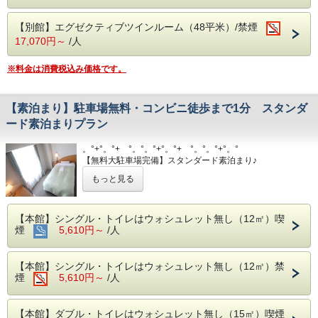
【別館】エグゼクティブツインルーム（48平米）/禁煙
17,070円～
/人
※料金は消費税込み価格です。
【素泊まり】駐車場無料・コンビニ徒歩まで1分 スタンダ
ード素泊まりプラン
。°+°。°+ °。°。°+°。°+ °。°。°+°。°
【無料大駐車場完備】スタンダード素泊まり♪
。°+°。°+ °。°。°+°。°+ °。°。°+°。°
もっと見る
素泊まりプランですが、チェックイン時に朝食（￥１，430
税込）を追加出来ます♪
【客室】
【本館】シングル・トイレはウォシュレット無し（12㎡）喫
・音に敏感な方やウォシュレット付トイレ、安定したWi-Fi
煙
5,610円～
/人
をご希望の方は、別館客室をおすすめいたします。
・お子様の添寝を希望される場合は、お電話にてお問い合わ
せ下さい。（本館は不可）
【本館】シングル・トイレはウォシュレット無し（12㎡）禁
・Ｗｉ-ｆｉ無料
煙
5,610円～
/人
・貸出用電気スタンドあり（台数に限りあり）
・禁煙部屋または喫煙部屋をご希望でも空室がない場合、備
考欄に『○○部屋希望』とご記入ください。
【本館】ダブル・トイレはウォシュレット無し（15㎡）喫煙