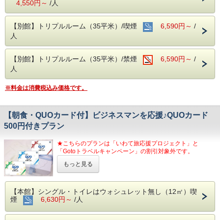
4,550円～
/人
【別館】トリプルルーム（35平米）/喫煙
6,590円～
/
人
【別館】トリプルルーム（35平米）/禁煙
6,590円～
/
人
※料金は消費税込み価格です。
【朝食・QUOカード付】ビジネスマンを応援♪QUOカード
500円付きプラン
★こちらのプランは「いわて旅応援プロジェクト」と
「Gotoトラベルキャンペーン」の割引対象外です。
もっと見る
。°+°。°+ °。°。°+°。°+ °。°。
【駐車場無料】ビジネスマンを応援♪
QUOカード500円＆朝食付プラン
。°+°。°+ °。°。°+°。°+ °。°。
【本館】シングル・トイレはウォシュレット無し（12㎡）喫
煙
6,630円～
/人
１部屋につき合計５００円のQUOカード付プラン！
（ご連泊の方には、日ごとに１泊分をお渡しします。）