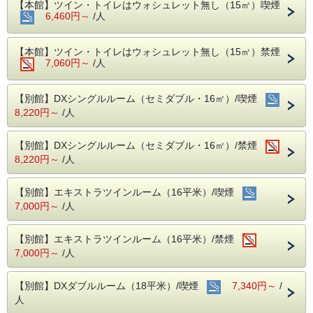
【本館】ツイン・トイレはウォシュレット無し（15㎡）喫煙
おすすめいたします。
6,460円～
/人
・お子様の添寝を希望される場合は、お電話
にてお問い合わせ下さい。（本館は不可）
【本館】ツイン・トイレはウォシュレット無し（15㎡）禁煙
7,060円～
/人
・Ｗｉ-ｆｉ無料
・貸出用電気スタンドあり
・禁煙部屋または喫煙部屋をご希望でも空室
【別館】DXシングルルーム（セミダブル・16㎡）/喫煙
8,220円～
/人
がない場合、備考欄に『○○部屋希望』とご記
入ください。
【別館】DXシングルルーム（セミダブル・16㎡）/禁煙
チェックインより前に空室が出れば移動い
8,220円～
/人
たします。
・禁煙部屋をご希望の方で喫煙部屋を予約さ
【別館】エキストラツインルーム（16平米）/喫煙
れた場合、事前にオゾン脱臭機で脱臭対応を
7,000円～
/人
いたします。
（受付は当日お昼１２時迄にご予約された
【別館】エキストラツインルーム（16平米）/禁煙
分。タバコ臭が全て取れる訳ではないことを
7,000円～
/人
ご了承下さい。）
【別館】DXダブルルーム（18平米）/喫煙
7,340円～
/
【２泊以上されるお客様へ】
人