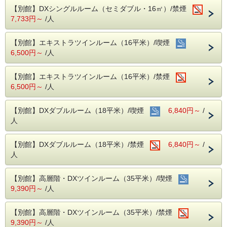
１０：００～１２：００の間にチェックアウトをご希望の方
【別館】DXシングルルーム（セミダブル・16㎡）/禁煙
は、事前にご連絡を頂きますようお願いいたします。（場合
7,733円～
/人
によっては承ることが出来ないこともございます。）
【館内レストラン】
【別館】エキストラツインルーム（16平米）/喫煙
○和食処「きくすい」全席掘りごたつ式
6,500円～
/人
営業時間：
昼・11:30〜15:00（ラストオーダー14:00）
夜・17:00〜21:00（ラストオーダー20:00）
【別館】エキストラツインルーム（16平米）/禁煙
定休日：毎週水曜日、12月31日
6,500円～
/人
※臨時休業日あり（お問い合わせをお願いいたします）
☆宿泊者特典：ご夕食が10％割引！（一部メニューを除
く）
【別館】DXダブルルーム（18平米）/喫煙
6,840円～
/
人
○カトルセゾン
・昼食 11:30〜15:00、ラストオーダー14:00
内容：洋食
【別館】DXダブルルーム（18平米）/禁煙
6,840円～
/
※昼食は月曜定休日、他臨時休業あり
人
【別館】高層階・DXツインルーム（35平米）/喫煙
9,390円～
/人
【別館】高層階・DXツインルーム（35平米）/禁煙
9,390円～
/人