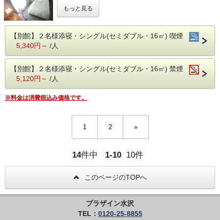
＝＝＝＝＝＝＝＝＝＝＝＝＝＝＝＝
もっと見る
お部屋はセミダブルサイズのベッドを使用。
アメニティーを2名分セットしたカップル仕様。
【別館】２名様添寝・シングル(セミダブル・16㎡) 喫煙
【朝食】１階カトルセゾン
5,340円～
/人
営業時間：6:30〜9:30 (ラストオーダー9:00)
※元日は８時オープン
内容：バイキング形式（ビニール手
【別館】２名様添寝・シングル(セミダブル・16㎡) 禁煙
5,120円～
/人
袋、マスク等の用意あり）
※料金は消費税込み価格です。
【客室】
・お子様（小学生まで）の添寝を希望される
場合は、お電話にてお問い合わせくださいま
1
2
»
せ。
・無料駐車場は大型車両も駐車可能です♪
14
件中
1-10
10件
・Ｗｉ-ｆｉ利用可能（無料）
・貸出用の電気スタンドがございますので、
このページのTOPへ
ご希望の方はチェックイン時にお申し付け下
さい。（数に限りあり）
プラザイン水沢
TEL：
0120-25-8855