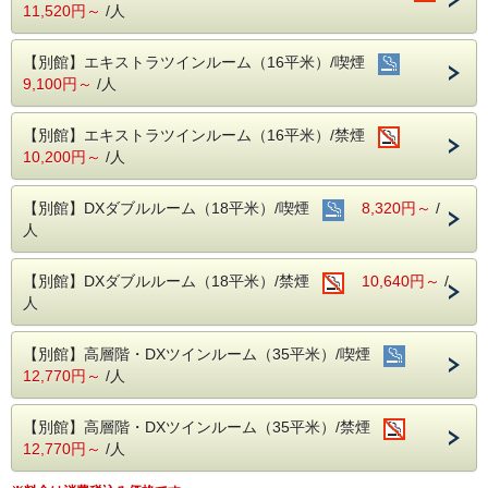
11,520円～
/人
・禁煙部屋をご希望の方で喫煙部屋を予約された場合、事前
にオゾン脱臭機で脱臭対応をいたします。（受付は、当日お
昼１２時迄にご予約された分。タバコ臭が全て取れる訳では
【別館】エキストラツインルーム（16平米）/喫煙
ないことをご了承下さい。）
9,100円～
/人
【２泊以上されるお客様へ】
全泊分のご予約を一度にお取り出来なかった場合は、備考欄
【別館】エキストラツインルーム（16平米）/禁煙
に「〇日も別で予約済」とご入力ください。同じお部屋をご
10,200円～
/人
用意しやすくなります。（同じ客室タイプの予約に限りま
す）
【別館】DXダブルルーム（18平米）/喫煙
8,320円～
/
人
【別館】DXダブルルーム（18平米）/禁煙
10,640円～
/
人
【別館】高層階・DXツインルーム（35平米）/喫煙
12,770円～
/人
【別館】高層階・DXツインルーム（35平米）/禁煙
12,770円～
/人