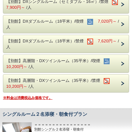
【別館】DXシングルルーム（セミダブル・16㎡）/禁煙
・禁煙部屋または喫煙部屋をご希望でも空室がない場
7,900円～
/人
合、備考欄に『○○部屋希望』とご記入ください。
チェックインより前に空室が出れば移動いたしま
す。
【別館】DXダブルルーム（18平米）/喫煙
7,020円～
/
・禁煙部屋をご希望の方で喫煙部屋を予約された場
人
合、事前にオゾン脱臭機で脱臭対応をいたします。
（受付は、当日お昼１２時迄にご予約された分。タ
バコ臭が全て取れる訳ではないことをご了承下さ
【別館】DXダブルルーム（18平米）/禁煙
7,620円～
/
い。）
人
【２泊以上されるお客様へ】
全泊分のご予約を一度にお取り出来なかった場合は、備考欄
【別館】高層階・DXツインルーム（35平米）/喫煙
に「〇日も別で予約済」とご入力ください。同じお部屋をご
10,200円～
/人
用意しやすくなります。（同じ客室タイプの予約に限りま
す）
【別館】高層階・DXツインルーム（35平米）/禁煙
【自社サイト限定！チェックアウト１２：００まで無料】
10,200円～
/人
１０：００～１２：００の間にチェックアウトをご希望の方
は、事前にご連絡を頂きますようお願いいたします。（場合
※料金は消費税込み価格です。
によっては承ることが出来ないこともございます。）
シングルルーム２名添寝・朝食付プラン
＝＝＝＝＝＝＝＝＝＝＝＝＝＝＝＝
別館シングル２名添寝・朝食付