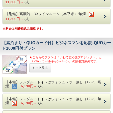
11,300円～
/人
い。）
【２泊以上されるお客様へ】
【別館】高層階・DXツインルーム（35平米）/禁煙
全泊分のご予約を一度にお取り出来なかった場合は、備考欄
11,300円～
/人
に「〇日も別で予約済」とご入力ください。同じお部屋をご
用意しやすくなります。（同じ客室タイプの予約に限りま
す）
※料金は消費税込み価格です。
【自社サイト限定！チェックアウト１２：００まで無料】
１０：００～１２：００の間にチェックアウトをご希望の方
【素泊まり・QUOカード付】ビジネスマンを応援♪QUOカー
は、事前にご連絡を頂きますようお願いいたします。（場合
ド1000円付プラン
によっては承ることが出来ないこともございます。）
★こちらのプランは「いわて旅応援プロジェクト」と
「Gotoトラベルキャンペーン」の割引対象外です。
もっと見る
■＝＝＝＝＝＝＝＝＝＝＝＝＝＝＝＝■
嬉しい！
素泊まり＆QUOカード１，０００円付
■＝＝＝＝＝＝＝＝＝＝＝＝＝＝＝＝■
【本館】シングル・トイレはウォシュレット無し（12㎡）喫
煙
6,190円～
/人
１部屋につきQUOカード合計１，０００円付のプラン！！
（ご連泊の方には、日ごとに１泊分のQUOカードをお渡し
します。）
【本館】シングル・トイレはウォシュレット無し（12㎡）禁
【客室】
煙
6,190円～
/人
・音に敏感な方やウォシュレット付トイレ、安定したWi-Fi
をご希望の方は、別館客室をおすすめいたします。