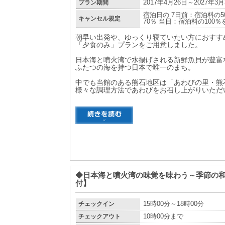
プラン期間
2017年4月26日～2027年3月
宿泊日の 7日前：宿泊料の5
キャンセル規定
70％ 当日：宿泊料の100
朝早い出発や、ゆっくり寝ていたい方におすす
「夕食のみ」プランをご用意しました。
日本海と噴火湾で水揚げされる新鮮魚貝が豊富
ふたつの海を持つ日本で唯一のまち。
中でも当館のある熊石地区は「あわびの里・熊
様々な調理方法であわびをお召し上がりいただ
◆日本海と噴火湾の味覚を味わう～季節の
付】
チェックイン
15時00分～18時00分
チェックアウト
10時00分まで