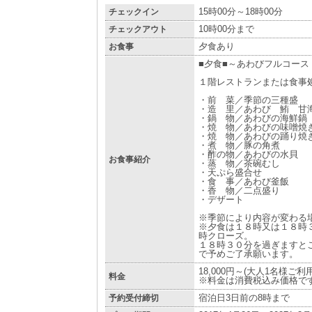
チェックイン
15時00分～18時00分
チェックアウト
10時00分まで
お食事
夕食あり
■夕食■～あわびフルコース
１階レストランまたは食事
・前 菜／季節の三種盛
・造 里／あわび 鮪 甘
・鍋 物／あわびの海鮮鍋
・焼 物／あわびの味噌焼
・焼 物／あわびの踊り焼
・煮 物／豚の角煮
・酢の物／あわびの水貝
お食事紹介
・蒸 物／茶碗むし
・天ぷら盛合せ
・食 事／あわび釜飯
・香 物／二点盛り
・デザート
※季節により内容が変わる
※夕食は１８時又は１８時
時クローズ。
１８時３０分を過ぎますと
で予めご了承願います。
18,000円～(大人1名様ご
料金
※料金は消費税込み価格で
予約受付締切
宿泊日3日前の8時まで