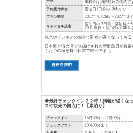
※料金は消費税込み価格で
予約受付締切
宿泊日1日前の12時まで
プラン期間
2017年4月26日～2027年3月
宿泊日の 7日前：宿泊料の5
キャンセル規定
70％ 当日：宿泊料の100
観光やビジネスの都合で到着が遅くなっても安
日本海と噴火湾で水揚げされる新鮮魚貝が豊富
ふたつの海を持つ日本で唯一のまち。
◆最終チェックイン２２時！到着が遅くな
スや観光の拠点に！【素泊り】
チェックイン
15時00分～22時00分
チェックアウト
10時00分まで
お食事
朝食なし・夕食なし