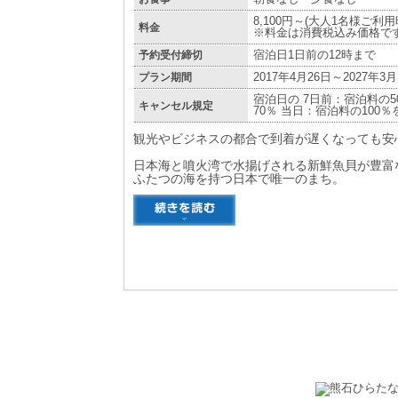
8,100円～(大人1名様ご利
料金
※料金は消費税込み価格で
予約受付締切
宿泊日1日前の12時まで
プラン期間
2017年4月26日～2027年3月
宿泊日の 7日前：宿泊料の5
キャンセル規定
70％ 当日：宿泊料の100
観光やビジネスの都合で到着が遅くなっても安
日本海と噴火湾で水揚げされる新鮮魚貝が豊富
ふたつの海を持つ日本で唯一のまち。