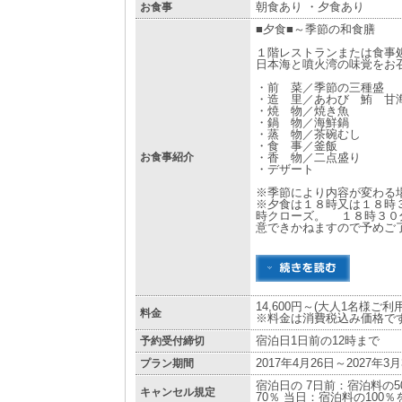
お食事
朝食あり ・夕食あり
■夕食■～季節の和食膳
１階レストランまたは食事
日本海と噴火湾の味覚をお
・前 菜／季節の三種盛
・造 里／あわび 鮪 甘
・焼 物／焼き魚
・鍋 物／海鮮鍋
・蒸 物／茶碗むし
・食 事／釜飯
お食事紹介
・香 物／二点盛り
・デザート
※季節により内容が変わる
※夕食は１８時又は１８時
時クローズ。 １８時３０
意できかねますので予めご
14,600円～(大人1名様ご
料金
※料金は消費税込み価格で
予約受付締切
宿泊日1日前の12時まで
プラン期間
2017年4月26日～2027年3月
宿泊日の 7日前：宿泊料の5
キャンセル規定
70％ 当日：宿泊料の100