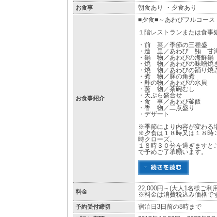
お食事
朝食あり ・夕食あり
■夕食■～あわびフルコース
１階レストランまたは食事
・前 菜／季節の三種盛
・造 里／あわび 鮪 甘
・鍋 物／あわびの海鮮鍋
・焼 物／あわびの味噌焼
・焼 物／あわびの踊り焼
・煮 物／豚の角煮
・酢の物／あわびの水貝
・蒸 物／茶碗むし
・天ぷら盛合せ
お食事紹介
・食 事／あわび釜飯
・香 物／二点盛り
・デザート
※季節により内容が変わる
※夕食は１８時又は１８時
時クローズ。
１８時３０分を過ぎますと
で予めご了承願います。
22,000円～(大人1名様ご
料金
※料金は消費税込み価格で
予約受付締切
宿泊日3日前の8時まで