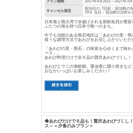
プラン期間
2017年4月26日～2027年3月
宿泊日の 7日前：宿泊料の5
キャンセル規定
70％ 当日：宿泊料の100
日本海と噴火湾で水揚げされる新鮮魚貝が豊富
ふたつの海を持つ日本で唯一のまち。
中でも当館のある熊石地区は「あわびの里・熊
様々な調理方法であわびをお召し上がりいただ
「あわびの里・熊石」の味覚を心ゆくまで味わ
ース」。
あわび料理だけで全６品の贅沢あわびづくし！
あわびとウニの海鮮鍋、醤油煮に踊り焼きなど
おなかいっぱいお楽しみください！
◆あわびだけで６品も！贅沢あわびづくし
ス～＜夕食のみプラン＞