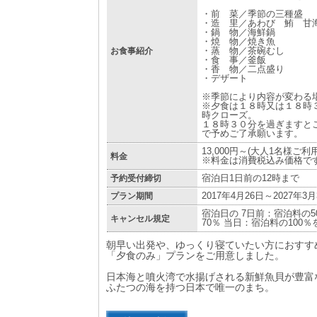
・前 菜／季節の三種盛
・造 里／あわび 鮪 甘
・鍋 物／海鮮鍋
・焼 物／焼き魚
お食事紹介
・蒸 物／茶碗むし
・食 事／釜飯
・香 物／二点盛り
・デザート
※季節により内容が変わる
※夕食は１８時又は１８時
時クローズ。
１８時３０分を過ぎますと
で予めご了承願います。
13,000円～(大人1名様ご
料金
※料金は消費税込み価格で
予約受付締切
宿泊日1日前の12時まで
プラン期間
2017年4月26日～2027年3月
宿泊日の 7日前：宿泊料の5
キャンセル規定
70％ 当日：宿泊料の100
朝早い出発や、ゆっくり寝ていたい方におすす
「夕食のみ」プランをご用意しました。
日本海と噴火湾で水揚げされる新鮮魚貝が豊富
ふたつの海を持つ日本で唯一のまち。