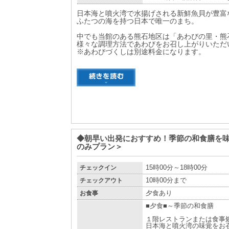
日本海と噴火湾で水揚げされる新鮮魚貝が豊富
ふたつの海を持つ日本で唯一のまち。
中でも当館のある熊石地区は「あわびの里・熊
様々な調理方法であわびをお召し上がりいただ
※あわびづくしは別途料金になります。
◆朝早い出発におすすめ！季節の和食膳を
のみプラン＞
チェックイン
15時00分～18時00分
チェックアウト
10時00分まで
お食事
夕食あり
■夕食■～季節の和食膳
１階レストランまたは食事
日本海と噴火湾の味覚をお