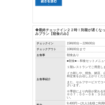
◆最終チェックイン２２時！到着が遅くな
みプラン【朝食のみ】
チェックイン
15時00分～22時00分
チェックアウト
10時00分まで
お食事
朝食あり
■朝食■～和食セットメニュ
１階レストランでご用意し
イカ刺しや、焼魚、納豆、
和定食をお召し上がりくだ
お食事紹介
また、セルフサービスでコ
ざいます。
※季節により内容が変わる
※０７：００～０８：３０
い。
9,400円～(大人1名様ご利
料金