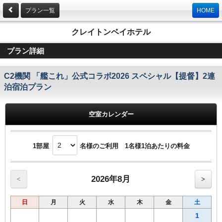
プラン一覧
HOME
クレイトンベイホテル
プラン詳細
C2機関 「艦これ」公式コラボ2026 スペシャル【提督】2連
泊宿泊プラン
空室カレンダー
1部屋
名様のご利用 1名様1泊あたりの料金
2026年8月
<
>
日
月
火
水
木
金
土
1