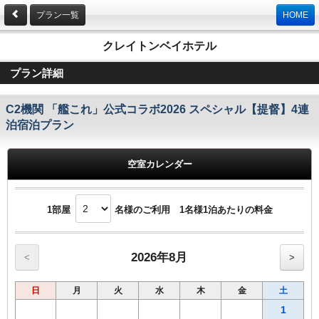
プラン一覧
HOME
クレイトンベイホテル
プラン詳細
C2機関 「艦これ」公式コラボ2026 スペシャル【提督】4連
泊宿泊プラン
空室カレンダー
1部屋
名様のご利用 1名様1泊あたりの料金
2026年8月
<
>
日
月
火
水
木
金
土
1