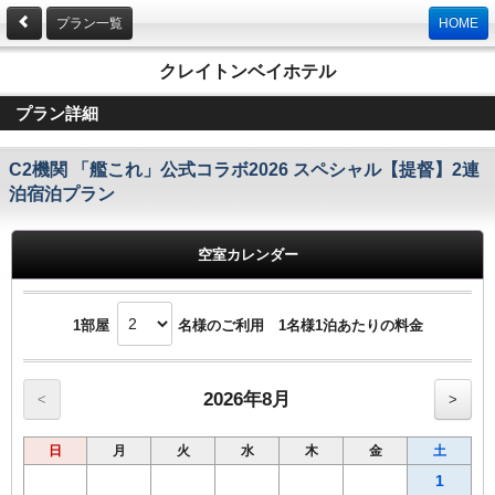
プラン一覧
HOME
クレイトンベイホテル
プラン詳細
C2機関 「艦これ」公式コラボ2026 スペシャル【提督】2連
泊宿泊プラン
空室カレンダー
1部屋
名様のご利用 1名様1泊あたりの料金
2026年8月
<
>
日
月
火
水
木
金
土
1