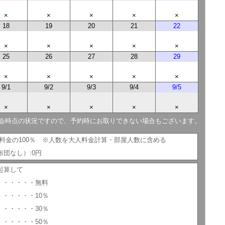
×
×
×
×
×
18
19
20
21
22
×
×
×
×
×
25
26
27
28
29
×
×
×
×
×
9/1
9/2
9/3
9/4
9/5
×
×
×
×
×
会時点の状況ですので、予約時にお取りできない場合もございます。
人料金の100％ ※人数を大人料金計算・部屋人数に含める
団なし）:0円
起算して
 ・・・・・・無料
・・・・・・10％
・・・・・・30％
・・・・・・50％