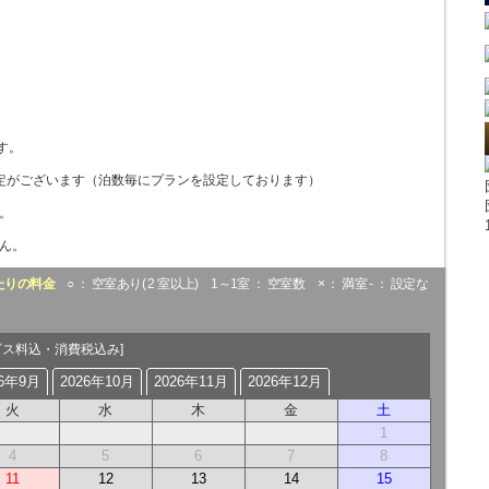
す。
定がございます（泊数毎にプランを設定しております）
。
ん。
たりの料金
○ ： 空室あり( 2 室以上) 1～1室 ： 空室数 × ： 満室 - ： 設定な
ビス料込・消費税込み]
26年9月
2026年10月
2026年11月
2026年12月
火
水
木
金
土
1
4
5
6
7
8
11
12
13
14
15