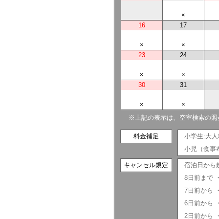
×
16
17
×
×
23
24
×
×
30
31
×
×
※上記の表示は、空室検索の照
料金補足
小学生:大
小児（食事布
キャンセル規定
宿泊日から
8日前まで
7日前から 
6日前から 
2日前から 