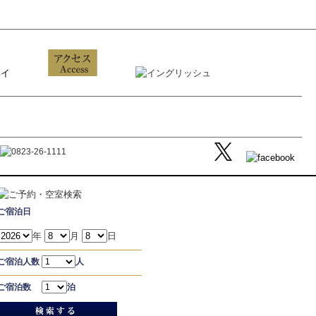
ご宿泊日
年
月
日
ご宿泊人数
人
ご宿泊数
泊