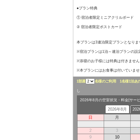
●プラン特典
① 宿泊者限定ミニアクリルボード
② 宿泊者限定ポストカード
本プランは3連泊限定プランとなりま
※宿泊プランは1泊～連泊プランの設
※添寝のお子様には特典は付きません
※本プランにはお食事は付いていませ
1部屋
名様のご利用
1名様1泊あ
し
2026年8月の空室状況・料金[サー
2026年8月
20
日
月
2
3
9
10