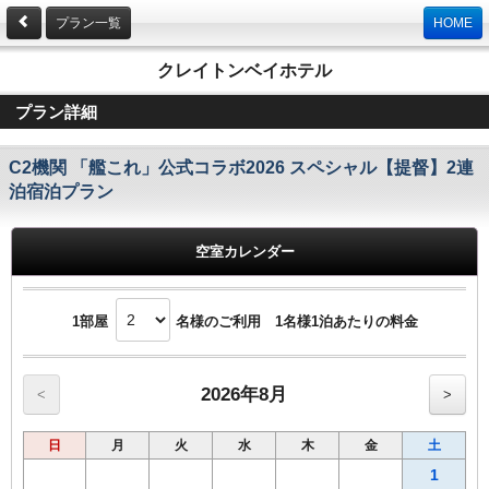
プラン一覧
HOME
クレイトンベイホテル
プラン詳細
C2機関 「艦これ」公式コラボ2026 スペシャル【提督】2連
泊宿泊プラン
空室カレンダー
1部屋
名様のご利用 1名様1泊あたりの料金
2026年8月
<
>
日
月
火
水
木
金
土
1