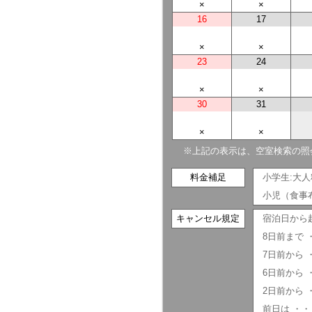
×
×
16
17
×
×
23
24
×
×
30
31
×
×
※上記の表示は、空室検索の照
料金補足
小学生:大
小児（食事布
キャンセル規定
宿泊日から
8日前まで
7日前から 
6日前から 
2日前から 
前日は ・・