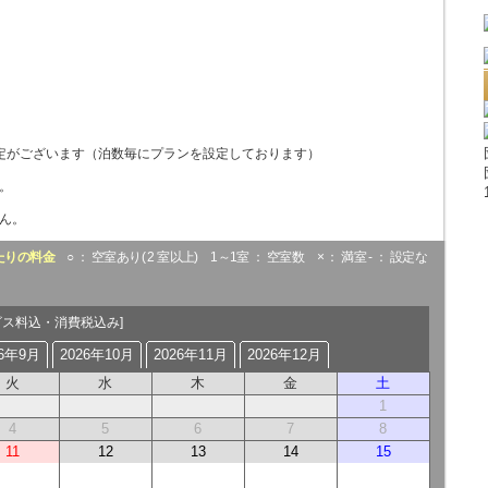
。
定がございます（泊数毎にプランを設定しております）
。
ん。
たりの料金
○ ： 空室あり( 2 室以上) 1～1室 ： 空室数 × ： 満室 - ： 設定な
ビス料込・消費税込み]
26年9月
2026年10月
2026年11月
2026年12月
火
水
木
金
土
1
4
5
6
7
8
11
12
13
14
15