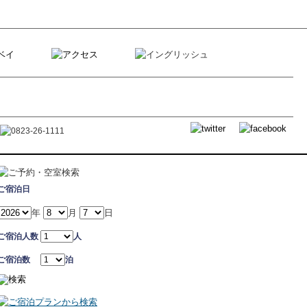
ご宿泊日
年
月
日
ご宿泊人数
人
ご宿泊数
泊