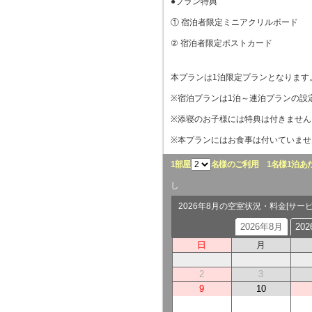
●プラン特典
① 宿泊者限定ミニアクリルボード
② 宿泊者限定ポストカード
本プランは1泊限定プランとなります
※宿泊プランは1泊～連泊プランの設
※添寝のお子様には特典は付きません
※本プランにはお食事は付いていませ
1部屋
名様のご利用
1名様1泊あ
し
2026年8月の空室状況・料金[サー
2026年8月
20
日
月
2
3
9
10