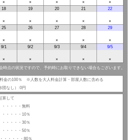
×
×
×
×
×
18
19
20
21
22
×
×
×
×
×
25
26
27
28
29
×
×
×
×
×
9/1
9/2
9/3
9/4
9/5
×
×
×
×
×
会時点の状況ですので、予約時にお取りできない場合もございます。
人料金の100％ ※人数を大人料金計算・部屋人数に含める
団なし）:0円
起算して
 ・・・・・・無料
・・・・・・10％
・・・・・・30％
・・・・・・50％
・・・・・・80％